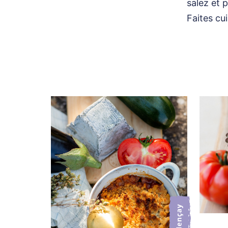
salez et 
Faites cu
Navigation
de
l’article