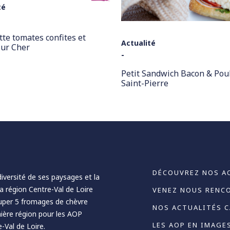
té
tte tomates confites et
Actualité
sur Cher
-
Petit Sandwich Bacon & Pou
Saint-Pierre
DÉCOUVREZ NOS A
diversité de ses paysages et la
la région Centre-Val de Loire
VENEZ NOUS RENC
ouper 5 fromages de chèvre
NOS ACTUALITÉS 
emière région pour les AOP
LES AOP EN IMAGE
-Val de Loire.