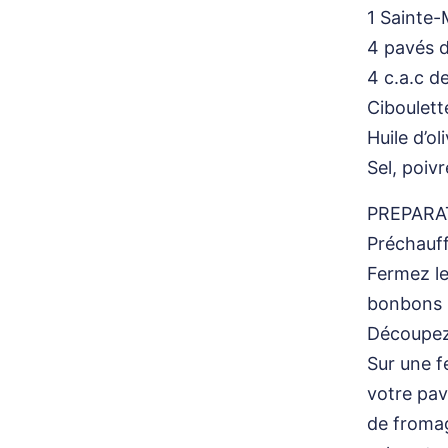
1 Sainte-
4 pavés 
4 c.a.c d
Ciboulett
Huile d’ol
Sel, poivr
PREPARA
Préchauff
Fermez le
bonbons 
Découpez 
Sur une f
votre pav
de fromag