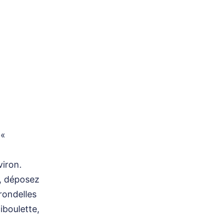
 «
iron.
4, déposez
 rondelles
iboulette,