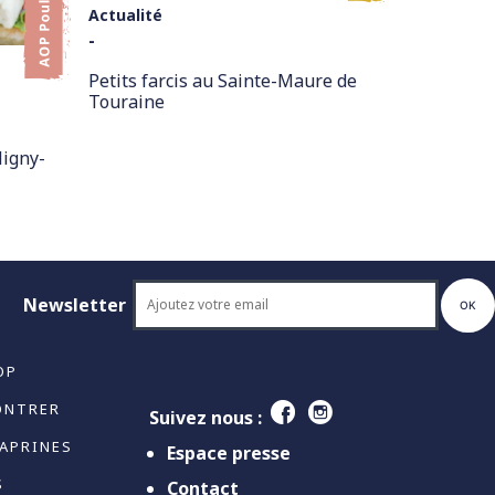
Actualité
-
Petits farcis au Sainte-Maure de
Touraine
ligny-
Newsletter
OP
ONTRER
Suivez nous :
CAPRINES
Espace presse
S
Contact