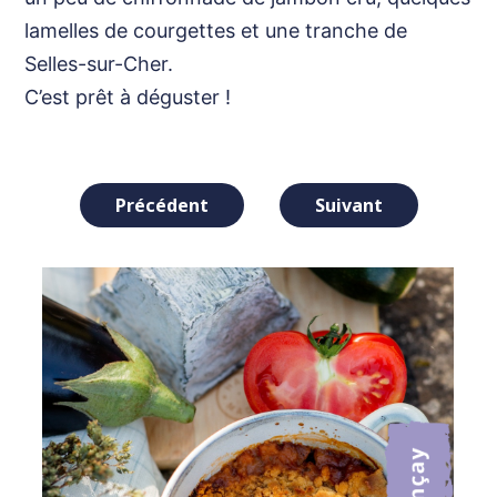
lamelles de courgettes et une tranche de
Selles-sur-Cher.
C’est prêt à déguster !
Navigation
Précédent
Suivant
de
l’article