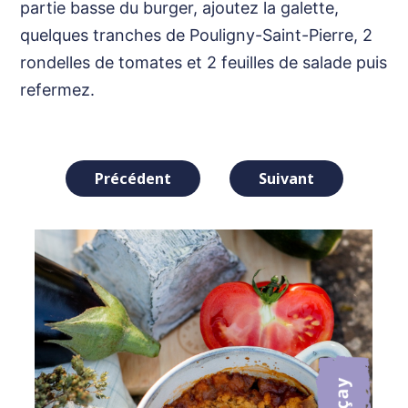
partie basse du burger, ajoutez la galette,
quelques tranches de Pouligny-Saint-Pierre, 2
rondelles de tomates et 2 feuilles de salade puis
refermez.
Navigation
Précédent
Suivant
de
l’article